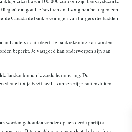
 banktegoeden boven 100.000 euro om zijn banksysteem te
 illegaal om goud te bezitten en dwong hen het tegen een
vrierde Canada de bankrekeningen van burgers die hadden
 iemand anders controleert. Je bankrekening kan worden
orden beperkt. Je vastgoed kan onderworpen zijn aan
kelde landen binnen levende herinnering. De
leutel tot je bezit heeft, kunnen zij je buitensluiten.
 kan worden gehouden zonder op een derde partij te
 jou en je Bitcoin. Als je je eigen sleutels bezit, kan