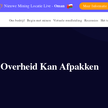
Oman
Nieuwe Mining Locatie Live -
Meer Informatie
Ons bedrijf
Begin met minen
Virtuele rondleiding
Recensies
Het 
n Overheid Kan Afpakken