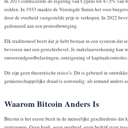
In 2013 confisceerde de regering van Cyprus tot 47,5% van
redden. In 1933 maakte de Verenigde Staten het voor burgers
door de overheid vastgestelde prijs te verkopen. In 2022 be
gedoneerd aan een protestbeweging.
Elk traditioneel bezit dat je hebt bestaat in een systeem dat
bevroren met een gerechtsbevel. Je makelaarsrekening kan w
onroerendgoedbelastingen, onteigening of kapitaalcontroles.
Dit zijn geen theoretische risico’s. Dit is gebeurd in ontwik
gemeenschappelijke draad is eenvoudig: als iemand anders een s
Waarom Bitcoin Anders Is
Bitcoin is het eerste bezit in de menselijke geschiedenis dat
vertrouwen. Geen bank, geen overheid, geen bedrijf staat tussen