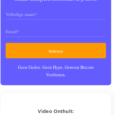
Name
(Vereist)
Email
(Vereist)
Geen Gedoe. Geen Hype. Gewoon Bitcoin
Verdienen.
Video Onthult: