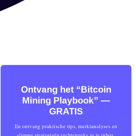
Ontvang het “Bitcoin
Mining Playbook” —
GRATIS
En ontvang praktische tips, marktanalyses en
slimme strategieën rechtstreeks in je inbox.