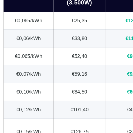
(3.500W)
€0,065/kWh
€25,35
€1
€0,06/kWh
€33,80
€1
€0,065/kWh
€52,40
€9
€0,07/kWh
€59,16
€9
€0,10/kWh
€84,50
€6
€0,12/kWh
€101,40
€4
€0,15/kWh
€126,75
€2