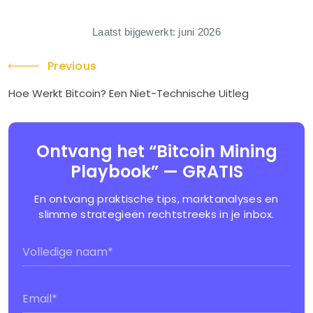
Laatst bijgewerkt: juni 2026
Previous
Hoe Werkt Bitcoin? Een Niet-Technische Uitleg
Ontvang het “Bitcoin Mining
Playbook” — GRATIS
En ontvang praktische tips, marktanalyses en
slimme strategieën rechtstreeks in je inbox.
Name
(Vereist)
Email
(Vereist)