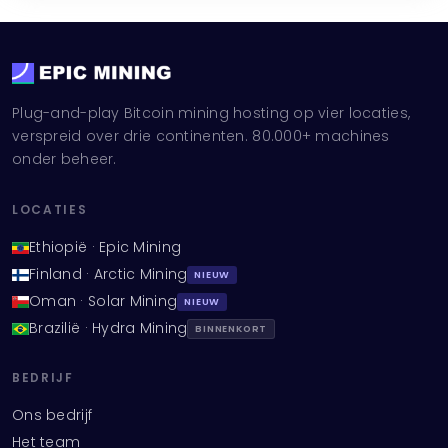
Plug-and-play Bitcoin mining hosting op vier locaties,
verspreid over drie continenten. 80.000+ machines
onder beheer.
LOCATIES
Ethiopië · Epic Mining
Finland · Arctic Mining
NIEUW
Oman · Solar Mining
NIEUW
Brazilië · Hydra Mining
BINNENKORT
BEDRIJF
Ons bedrijf
Het team