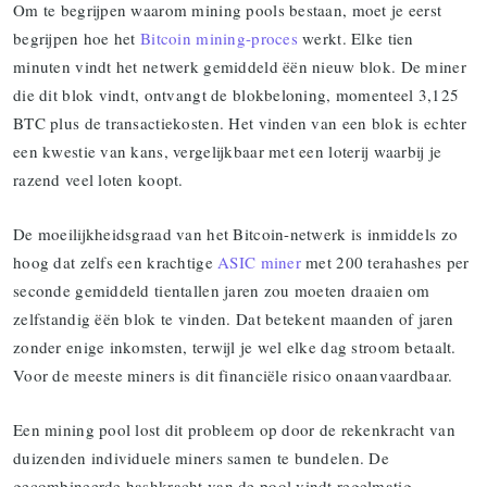
Om te begrijpen waarom mining pools bestaan, moet je eerst
begrijpen hoe het
Bitcoin mining-proces
werkt. Elke tien
minuten vindt het netwerk gemiddeld ëën nieuw blok. De miner
die dit blok vindt, ontvangt de blokbeloning, momenteel 3,125
BTC plus de transactiekosten. Het vinden van een blok is echter
een kwestie van kans, vergelijkbaar met een loterij waarbij je
razend veel loten koopt.
De moeilijkheidsgraad van het Bitcoin-netwerk is inmiddels zo
hoog dat zelfs een krachtige
ASIC miner
met 200 terahashes per
seconde gemiddeld tientallen jaren zou moeten draaien om
zelfstandig ëën blok te vinden. Dat betekent maanden of jaren
zonder enige inkomsten, terwijl je wel elke dag stroom betaalt.
Voor de meeste miners is dit financiële risico onaanvaardbaar.
Een mining pool lost dit probleem op door de rekenkracht van
duizenden individuele miners samen te bundelen. De
gecombineerde hashkracht van de pool vindt regelmatig