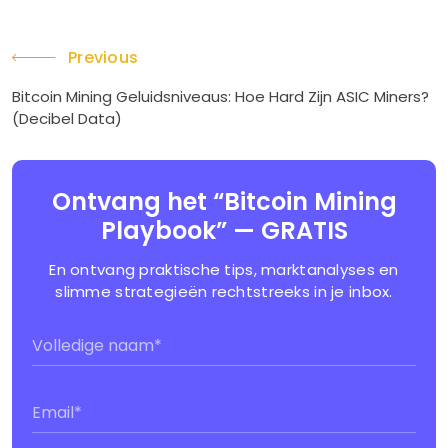
Previous
Bitcoin Mining Geluidsniveaus: Hoe Hard Zijn ASIC Miners?
(Decibel Data)
Ontvang het “Bitcoin Mining
Playbook” — GRATIS
En ontvang praktische tips, marktanalyses en
slimme strategieën rechtstreeks in je inbox.
Name
(Vereist)
Email
(Vereist)