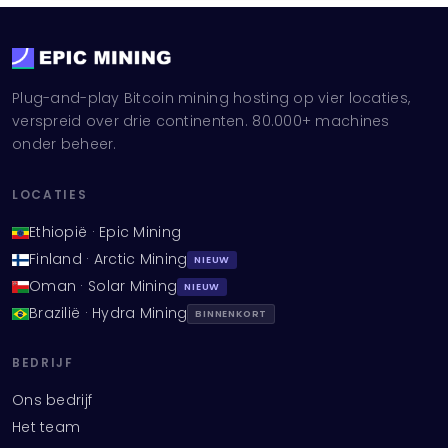
Plug-and-play Bitcoin mining hosting op vier locaties,
verspreid over drie continenten. 80.000+ machines
onder beheer.
LOCATIES
Ethiopië · Epic Mining
Finland · Arctic Mining
NIEUW
Oman · Solar Mining
NIEUW
Brazilië · Hydra Mining
BINNENKORT
BEDRIJF
Ons bedrijf
Het team